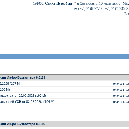
191036,
Санкт-Петербург
, 7-я Сов
етская д. 16, офис центр "Ма
Тел:
+7(921)6577750, +7(921)7528593
E-
сии Инфо-Бухгалтера 8.8119
2.2026 (207 M)
скачать
чт
(200 M)
скачать
чт
ищества от 02.02.2026 (197 M)
скачать
чт
ганизаций
УСН
от 02.02.2026 (194 M)
скачать
чт
сии Инфо-Бухгалтера 8.8119