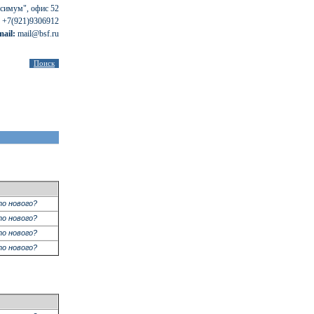
ксимум", офис 52
, +7(921)9306912
mail:
mail@bsf.ru
о нового?
о нового?
о нового?
о нового?