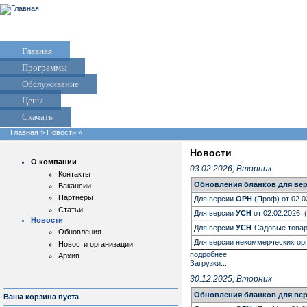
Главная
Программы
Обслуживание
Цены
Скачать
Главная
»
Новости
»
Новости
О компании
03.02.2026, Вторник
Контакты
Обновления бланков
для вер
Вакансии
Партнеры
Для версии
ОРН
(Проф) от 02.0
Статьи
Для версии
УСН
от 02.02.2026 
Новости
Для версии
УСН
-Садовые товар
Обновления
Для версии некоммерческих ор
Новости организации
подробнее
Архив
Загрузки...
30.12.2025, Вторник
Обновления бланков
для вер
Ваша корзина пуста