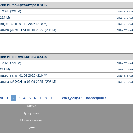
сии Инфо-Бухгалтера 8.8116
0.2025 (221 M)
скачать
чт
(214 M)
скачать
чт
ищества от 01.10.2025 (210 M)
скачать
чт
ганизаций
УСН
от 01.10.2025 (208 M)
скачать
чт
сии Инфо-Бухгалтера 8.8115
9.2025 (221 M)
скачать
чт
(214 M)
скачать
чт
ищества от 01.09.2025 (210 M)
скачать
чт
ганизаций
УСН
от 01.09.2025 (208 M)
скачать
чт
ая
1
2
3
4
5
6
7
8
9
…
следующая ›
последняя »
Главная
Программы
Обслуживание
Цены