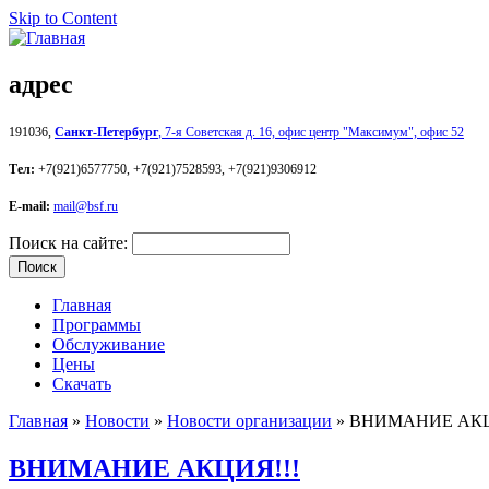
Skip to Content
адрес
191036,
Санкт-Петербург
, 7-я Сов
етская д. 16, офис центр "Максимум", офис 52
Тел:
+7(921)6577750, +7(921)7528593, +7(921)9306912
E-mail:
mail@bsf.ru
Поиск на сайте:
Главная
Программы
Обслуживание
Цены
Скачать
Главная
»
Новости
»
Новости организации
» ВНИМАНИЕ АКЦ
ВНИМАНИЕ АКЦИЯ!!!